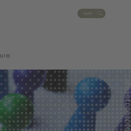
Suche
turm