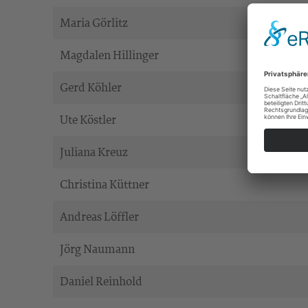
Maria Görlitz
Magdalen Hillinger
Gerd Köhler
Ute Köstler
Juliana Kreuz
Christina Küttner
Andreas Löffler
Jörg Naumann
Daniel Reinhold