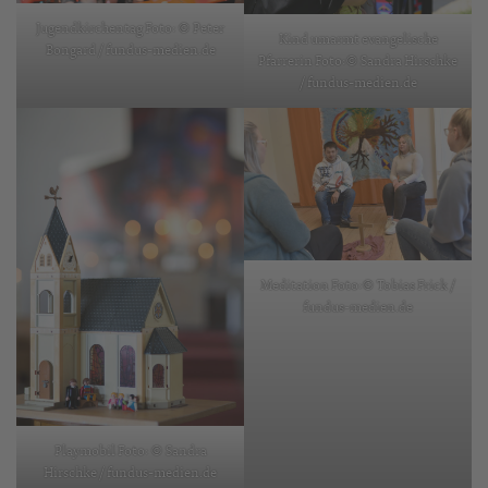
Jugendkirchentag Foto: © Peter
Kind umarmt evangelische
Bongard / fundus-medien.de
Pfarrerin Foto:© Sandra Hirschke
/ fundus-medien.de
Meditation Foto:© Tobias Frick /
fundus-medien.de
Playmobil Foto: © Sandra
Hirschke / fundus-medien.de