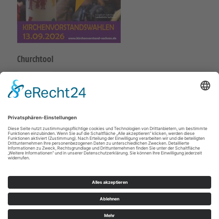
Churchtool
Posaunenchor
Impressum
Datenschutz
INTERN