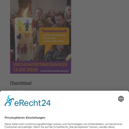
Churchtool
Posaunenchor