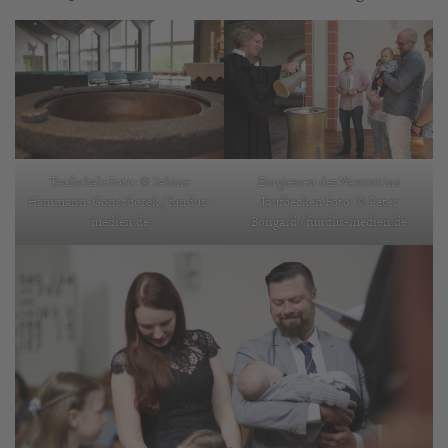
Taufschale Foto: © Sabine
Eingiessen des Wassers ins
Hammann-Gonschorek / fundus-
Taufbecken Foto: © Peter
medien.de
Bongard / fundus-medien.de